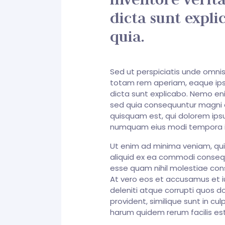
dicta sunt expl
quia.
Sed ut perspiciatis unde omni
totam rem aperiam, eaque ipsa 
dicta sunt explicabo. Nemo eni
sed quia consequuntur magni d
quisquam est, qui dolorem ipsu
numquam eius modi tempora i
Ut enim ad minima veniam, quis
aliquid ex ea commodi consequa
esse quam nihil molestiae cons
At vero eos et accusamus et i
deleniti atque corrupti quos d
provident, similique sunt in cul
harum quidem rerum facilis es