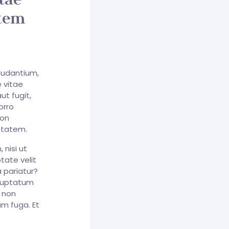
atem
audantium,
 vitae
ut fugit,
orro
non
ptatem.
 nisi ut
tate velit
 pariatur?
oluptatum
e non
um fuga. Et