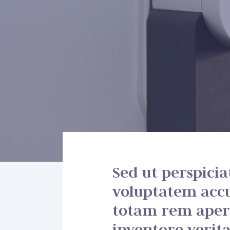
Sed ut perspicia
voluptatem acc
totam rem aperi
inventore verita