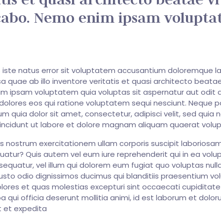
icabo. Nemo enim ipsam volupt
s iste natus error sit voluptatem accusantium doloremque l
quae ab illo inventore veritatis et quasi architecto beatae
m ipsam voluptatem quia voluptas sit aspernatur aut odit a
olores eos qui ratione voluptatem sequi nesciunt. Neque p
m quia dolor sit amet, consectetur, adipisci velit, sed quia 
ncidunt ut labore et dolore magnam aliquam quaerat volu
 nostrum exercitationem ullam corporis suscipit laboriosam,
tur? Quis autem vel eum iure reprehenderit qui in ea volup
equatur, vel illum qui dolorem eum fugiat quo voluptas nulla
usto odio dignissimos ducimus qui blanditiis praesentium v
olores et quas molestias excepturi sint occaecati cupiditat
pa qui officia deserunt mollitia animi, id est laborum et dolor
t et expedita