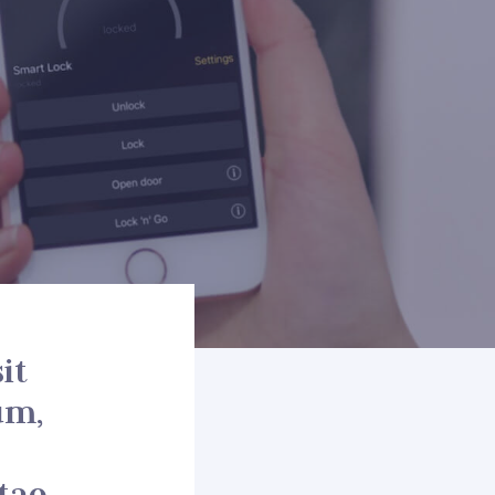
it
um,
itae