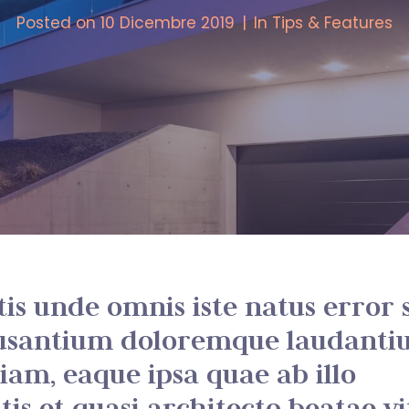
Posted on
10 Dicembre 2019
In
Tips & Features
tis unde omnis iste natus error s
usantium doloremque laudanti
am, eaque ipsa quae ab illo
tis et quasi architecto beatae v