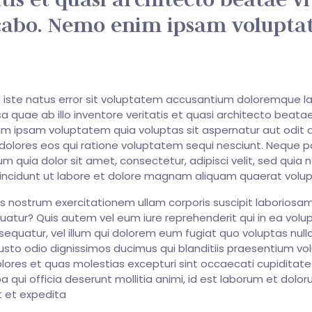
icabo. Nemo enim ipsam volupt
s iste natus error sit voluptatem accusantium doloremque l
quae ab illo inventore veritatis et quasi architecto beatae
m ipsam voluptatem quia voluptas sit aspernatur aut odit a
olores eos qui ratione voluptatem sequi nesciunt. Neque p
m quia dolor sit amet, consectetur, adipisci velit, sed quia 
ncidunt ut labore et dolore magnam aliquam quaerat volu
 nostrum exercitationem ullam corporis suscipit laboriosam,
tur? Quis autem vel eum iure reprehenderit qui in ea volup
equatur, vel illum qui dolorem eum fugiat quo voluptas nulla
usto odio dignissimos ducimus qui blanditiis praesentium v
olores et quas molestias excepturi sint occaecati cupiditat
pa qui officia deserunt mollitia animi, id est laborum et dolor
t et expedita