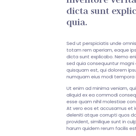
dicta sunt expl
quia.
Sed ut perspiciatis unde omni
totam rem aperiam, eaque ipsa 
dicta sunt explicabo. Nemo eni
sed quia consequuntur magni d
quisquam est, qui dolorem ipsu
numquam eius modi tempora i
Ut enim ad minima veniam, quis
aliquid ex ea commodi consequa
esse quam nihil molestiae cons
At vero eos et accusamus et i
deleniti atque corrupti quos d
provident, similique sunt in cul
harum quidem rerum facilis es