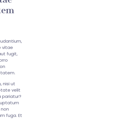
atem
audantium,
 vitae
ut fugit,
orro
non
ptatem.
 nisi ut
tate velit
 pariatur?
oluptatum
e non
um fuga. Et