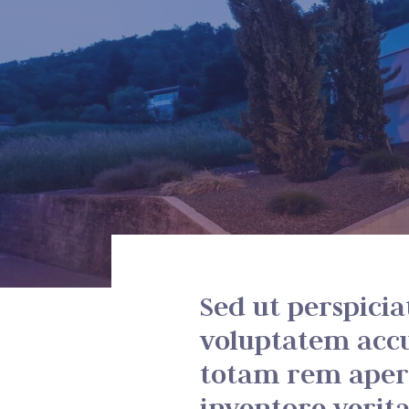
Sed ut perspicia
voluptatem acc
totam rem aperi
inventore verita