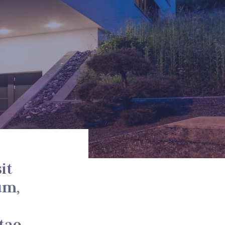
it
um,
itae